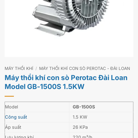
MÁY THỔI KHÍ
/
MÁY THỔI KHÍ CON SÒ PEROTAC - ĐÀI LOAN
Máy thổi khí con sò Perotac Đài Loan
Model GB-1500S 1.5KW
Model
GB-1500S
Công suất
1.5 KW
Áp suất
26 KPa
Lưu lượng khí
220 m³/h