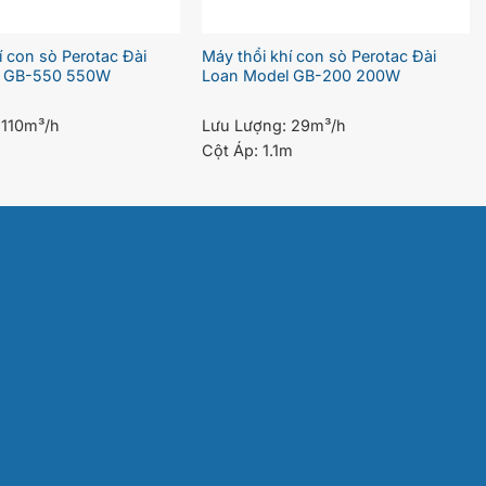
í con sò Perotac Đài
Máy thổi khí con sò Perotac Đài
l GB-550 550W
Loan Model GB-200 200W
:
110m³/h
Lưu Lượng:
29m³/h
Cột Áp:
1.1m