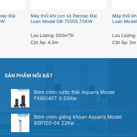
otac Đài
Máy thổi khí con sò Perotac Đài
Máy thổi kh
0W
Loan Model GB-7500S 7.5KW
Loan Mode
Lưu Lượng:
550m³/h
Lưu Lượng
Cột Áp:
4.5m
Cột Áp:
2m
SẢN PHẨM NỔI BẬT
Bơm chìm nước thải Aquaris Model
FX80/40T 0.55Kw
Bơm chìm giếng khoan Aquaris Model
8SP120-04 22Kw