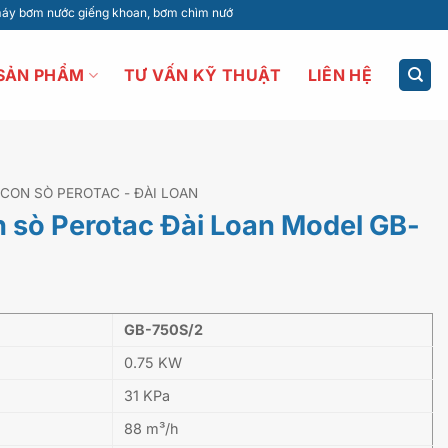
giếng khoan, bơm chìm nước thải, máy thổi khí, bơm công nghiệp, bơm dân dụng, 
SẢN PHẨM
TƯ VẤN KỸ THUẬT
LIÊN HỆ
 CON SÒ PEROTAC - ĐÀI LOAN
n sò Perotac Đài Loan Model GB-
GB-750S/2
0.75 KW
31 KPa
88 m³/h