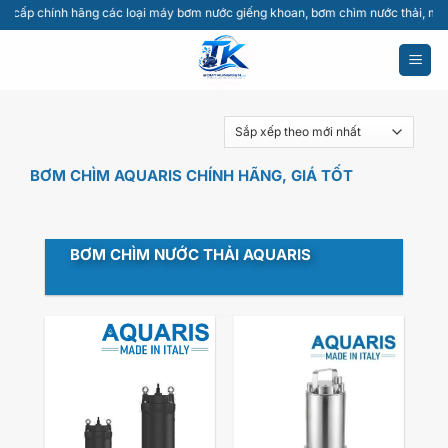
Bỏ
ính hãng các loại máy bơm nước giếng khoan, bơm chìm nước thải, máy thổi khí, 
qua
nội
dung
BƠM CHÌM AQUARIS CHÍNH HÃNG, GIÁ TỐT
BƠM CHÌM NƯỚC THẢI AQUARIS