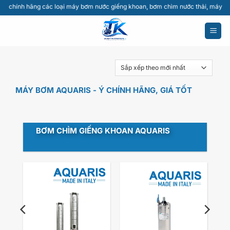
Bỏ
hãng các loại máy bơm nước giếng khoan, bơm chìm nước thải, máy thổi khí, bơm 
qua
nội
dung
MÁY BƠM AQUARIS - Ý CHÍNH HÃNG, GIÁ TỐT
BƠM CHÌM GIẾNG KHOAN AQUARIS