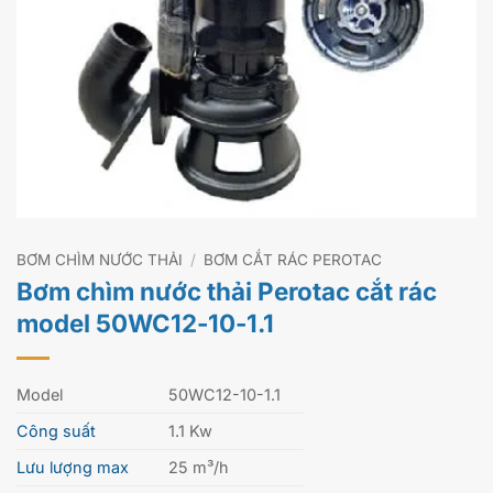
BƠM CHÌM NƯỚC THẢI
/
BƠM CẮT RÁC PEROTAC
Bơm chìm nước thải Perotac cắt rác
model 50WC12-10-1.1
Model
50WC12-10-1.1
Công suất
1.1 Kw
Lưu lượng max
25 m³/h