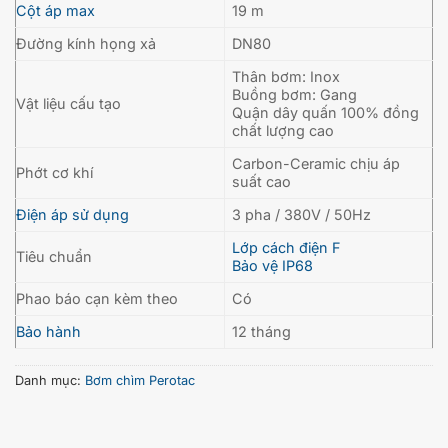
Cột áp max
19 m
Đường kính họng xả
DN80
Thân bơm: Inox
Buồng bơm: Gang
Vật liệu cấu tạo
Quận dây quấn 100% đồng
chất lượng cao
Carbon-Ceramic chịu áp
Phớt cơ khí
suất cao
Điện áp sử dụng
3 pha / 380V / 50Hz
Lớp cách điện F
Tiêu chuẩn
Bảo vệ IP68
Phao báo cạn kèm theo
Có
Bảo hành
12 tháng
Danh mục:
Bơm chìm Perotac