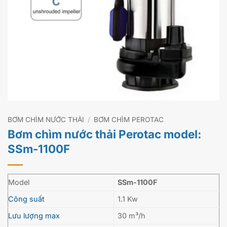
BƠM CHÌM NƯỚC THẢI
/
BƠM CHÌM PEROTAC
Bơm chìm nước thải Perotac model:
SSm-1100F
Model
SSm-1100F
Công suất
1.1 Kw
Lưu lượng max
30 m³/h