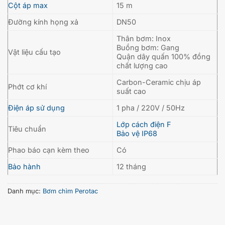
Cột áp max
15 m
Đường kính họng xả
DN50
Thân bơm: Inox
Buồng bơm: Gang
Vật liệu cấu tạo
Quận dây quấn 100% đồng
chất lượng cao
Carbon-Ceramic chịu áp
Phớt cơ khí
suất cao
Điện áp sử dụng
1 pha / 220V / 50Hz
Lớp cách điện F
Tiêu chuẩn
Bảo vệ IP68
Phao báo cạn kèm theo
Có
Bảo hành
12 tháng
Danh mục:
Bơm chìm Perotac