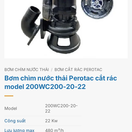
BƠM CHÌM NƯỚC THẢI
/
BƠM CẮT RÁC PEROTAC
Bơm chìm nước thải Perotac cắt rác
model 200WC200-20-22
200WC200-20-
Model
22
Công suất
22 Kw
Lưu lượng max
480 m³/h