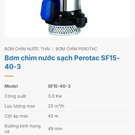
BƠM CHÌM NƯỚC THẢI
/
BƠM CHÌM PEROTAC
Bơm chìm nước sạch Perotac SF15-
40-3
Model
SF15-40-3
Công suất
3.0 Kw
Lưu lượng max
25 m³/h
Cột áp max
43 m
Đường kính họng
49 mm
xả