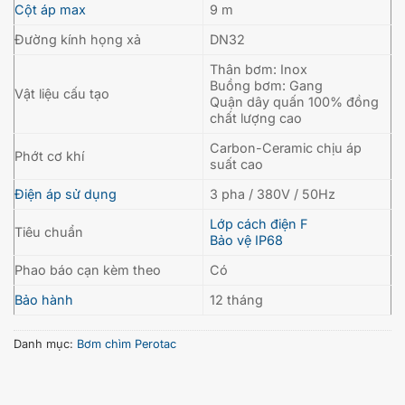
Cột áp max
9 m
Đường kính họng xả
DN32
Thân bơm: Inox
Buồng bơm: Gang
Vật liệu cấu tạo
Quận dây quấn 100% đồng
chất lượng cao
Carbon-Ceramic chịu áp
Phớt cơ khí
suất cao
Điện áp sử dụng
3 pha / 380V / 50Hz
Lớp cách điện F
Tiêu chuẩn
Bảo vệ IP68
Phao báo cạn kèm theo
Có
Bảo hành
12 tháng
Danh mục:
Bơm chìm Perotac