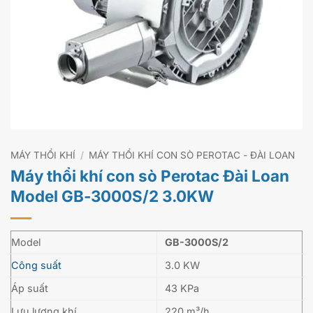
MÁY THỔI KHÍ
/
MÁY THỔI KHÍ CON SÒ PEROTAC - ĐÀI LOAN
Máy thổi khí con sò Perotac Đài Loan
Model GB-3000S/2 3.0KW
Model
GB-3000S/2
Công suất
3.0 KW
Áp suất
43 KPa
Lưu lượng khí
220 m³/h