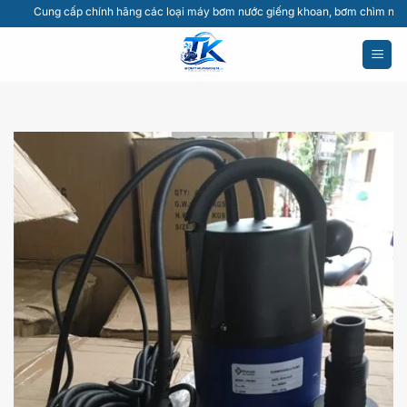
Bỏ
Cung cấp chính hãng các loại máy bơm nước giếng khoan, bơm chìm nước thải, m
qua
nội
dung