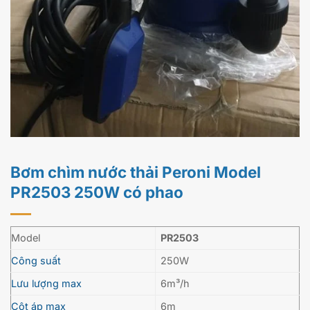
Bơm chìm nước thải Peroni Model
PR2503 250W có phao
Model
PR2503
Công suất
250W
Lưu lượng max
6m³/h
Cột áp max
6m