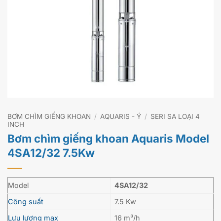
BƠM CHÌM GIẾNG KHOAN
/
AQUARIS - Ý
/
SERI SA LOẠI 4
INCH
Bơm chìm giếng khoan Aquaris Model
4SA12/32 7.5Kw
Model
4SA12/32
Công suất
7.5 Kw
Lưu lượng max
16 m³/h