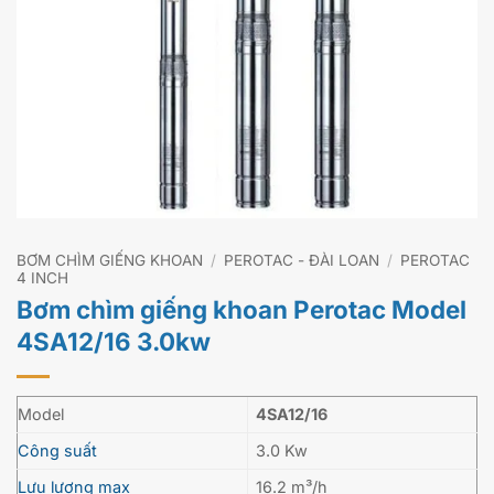
BƠM CHÌM GIẾNG KHOAN
/
PEROTAC - ĐÀI LOAN
/
PEROTAC
4 INCH
Bơm chìm giếng khoan Perotac Model
4SA12/16 3.0kw
Model
4SA12/16
Công suất
3.0 Kw
Lưu lượng max
16.2 m³/h