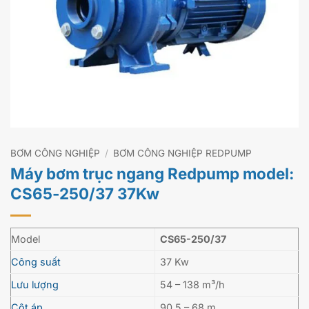
BƠM CÔNG NGHIỆP
/
BƠM CÔNG NGHIỆP REDPUMP
Máy bơm trục ngang Redpump model:
CS65-250/37 37Kw
Model
CS65-250/37
Công suất
37 Kw
Lưu lượng
54 – 138 m³/h
Cột áp
90.5 – 68 m