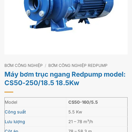
BƠM CÔNG NGHIỆP
/
BƠM CÔNG NGHIỆP REDPUMP
Máy bơm trục ngang Redpump model:
CS50-250/18.5 18.5Kw
Model
CS50-160/5.5
Công suất
5.5 Kw
Lưu lượng
21 – 78 m³/h
Cột áp
78 – 58.3 m