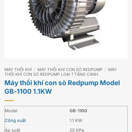
MÁY THỔI KHÍ
/
MÁY THỔI KHÍ CON SÒ REDPUMP
/
MÁY
THỔI KHÍ CON SÒ REDPUMP LOẠI 1 TẦNG CÁNH
Máy thổi khí con sò Redpump Model
GB-1100 1.1KW
Model
GB-1100
Công suất
1.1 KW
Áp suất
25 KPa