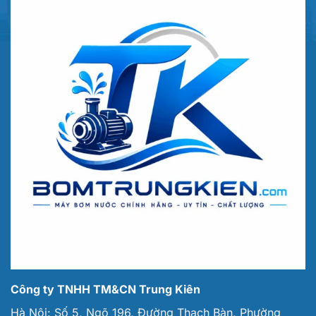
Công ty TNHH TM&CN Trung Kiên
Hà Nội: Số 5, Ngõ 196, Đường Thạch Bàn, Phường